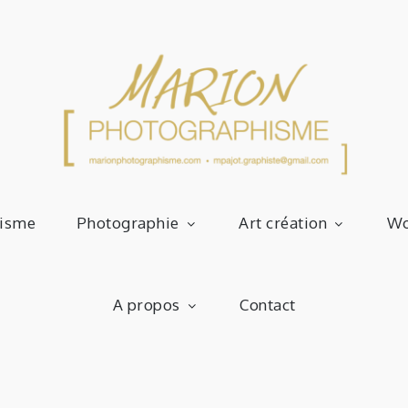
Graphiste Photographe Artiste
isme
Photographie
Art création
Wo
Pho
A propos
Contact