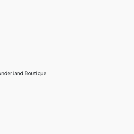
Marion
nderland Boutique
tographisme