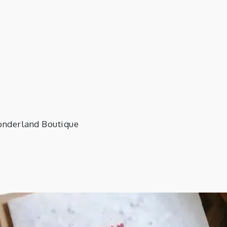
Marion
nderland Boutique
tographisme