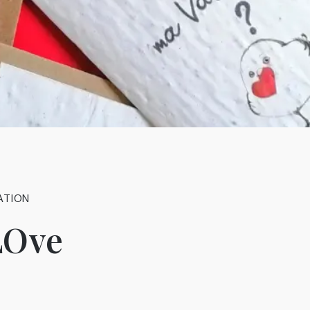
ATION
LOve