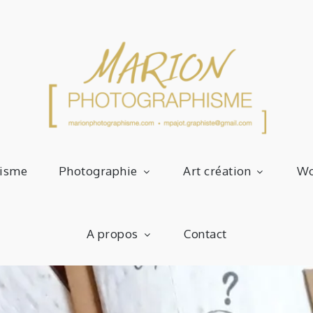
Graphiste Photographe Artiste
isme
Photographie
Art création
Wo
Pho
A propos
Contact