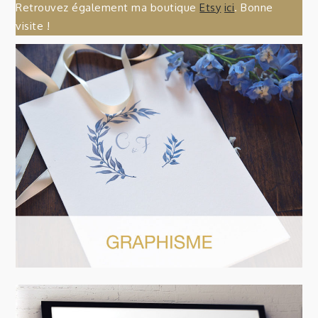
Retrouvez également ma boutique
Etsy
ici
. Bonne
visite !