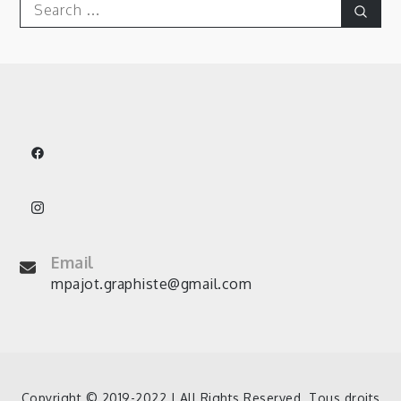
Search
Sear
for:
publications
Email
mpajot.graphiste@gmail.com
Copyright © 2019-2022 | All Rights Reserved. Tous droits