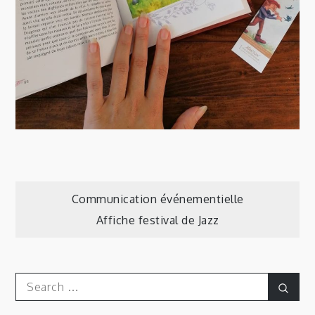
Navigation
Communication événementielle
Affiche festival de Jazz
de
l’article
Search
Sear
for: