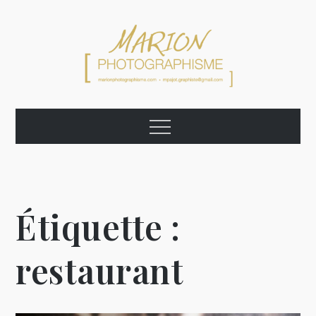
Skip
to
content
Marion
Graphiste Photographe Artiste
Menu
Photographisme
Étiquette :
restaurant