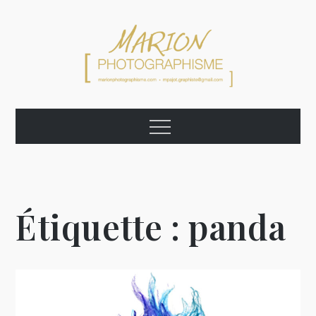
Skip
to
content
Marion
Graphiste Photographe Artiste
Menu
Photographisme
Étiquette :
panda