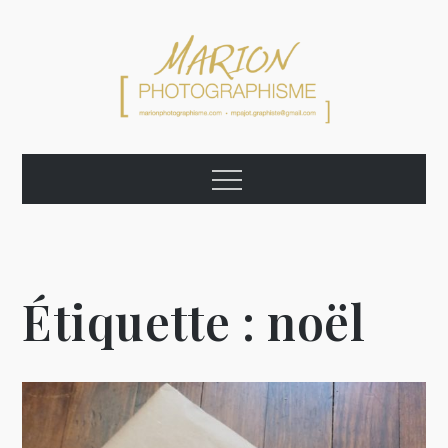
Skip
to
content
Marion
Graphiste Photographe Artiste
Menu
Photographisme
Étiquette :
noël