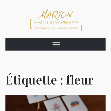
Skip
to
content
Marion
Graphiste Photographe Artiste
Menu
Photographisme
Étiquette :
fleur