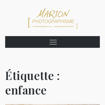
Skip
to
content
Marion
Graphiste Photographe Artiste
Menu
Photographisme
Étiquette :
enfance