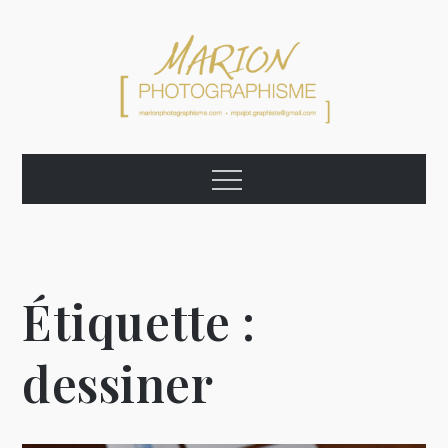
Skip
to
content
Marion
Graphiste Photographe Artiste
Menu
Photographisme
Étiquette :
dessiner