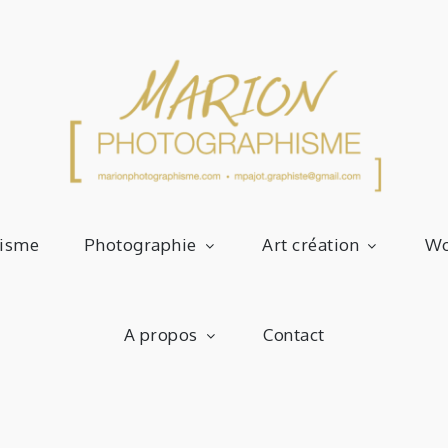
Graphiste Photographe Artiste
isme
Photographie
Art création
Wo
Pho
A propos
Contact