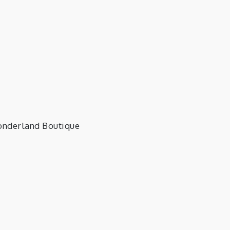
Marion
nderland Boutique
tographisme